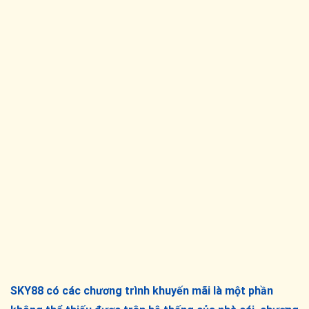
SKY88 có các chương trình khuyến mãi là một phần