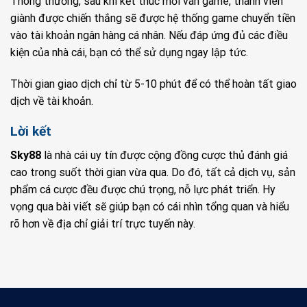
Thông thường, sau khi kết thúc mỗi ván game, thành viên
giành được chiến thắng sẽ được hệ thống game chuyển tiền
vào tài khoản ngân hàng cá nhân. Nếu đáp ứng đủ các điều
kiện của nhà cái, bạn có thể sử dụng ngay lập tức.
Thời gian giao dịch chỉ từ 5-10 phút để có thể hoàn tất giao
dịch về tài khoản.
Lời kết
Sky88
là nhà cái uy tín được cộng đồng cược thủ đánh giá
cao trong suốt thời gian vừa qua. Do đó, tất cả dịch vụ, sản
phẩm cá cược đều được chú trọng, nỗ lực phát triển. Hy
vọng qua bài viết sẽ giúp bạn có cái nhìn tổng quan và hiểu
rõ hơn về địa chỉ giải trí trực tuyến này.