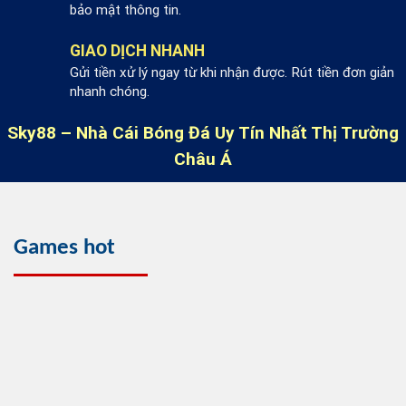
bảo mật thông tin.
GIAO DỊCH NHANH
Gửi tiền xử lý ngay từ khi nhận được. Rút tiền đơn giản
nhanh chóng.
Sky88 – Nhà Cái Bóng Đá Uy Tín Nhất Thị Trường
Châu Á
Games hot