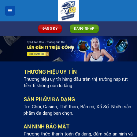
Chuyển
đến
nội
dung
ĐĂNG KÝ
ĐĂNG NHẬP
THƯƠNG HIỆU UY TÍN
Thương hiệu uy tín hàng đầu trên thị trường nạp rút
tiền tỉ không còn lo lắng.
SẢN PHẨM ĐA DẠNG
Trò Chơi, Casino, Thể thao, Bắn cá, Xổ Số. Nhiều sản
phẩm đa dạng bạn chọn.
AN NINH BẢO MẬT
Phương thức thanh toán đa dạng, đảm bảo an ninh và