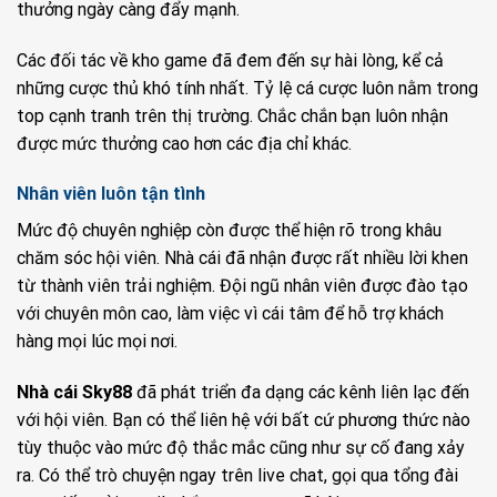
thưởng ngày càng đẩy mạnh.
Các đối tác về kho game đã đem đến sự hài lòng, kể cả
những cược thủ khó tính nhất. Tỷ lệ cá cược luôn nằm trong
top cạnh tranh trên thị trường. Chắc chắn bạn luôn nhận
được mức thưởng cao hơn các địa chỉ khác.
Nhân viên luôn tận tình
Mức độ chuyên nghiệp còn được thể hiện rõ trong khâu
chăm sóc hội viên. Nhà cái đã nhận được rất nhiều lời khen
từ thành viên trải nghiệm. Đội ngũ nhân viên được đào tạo
với chuyên môn cao, làm việc vì cái tâm để hỗ trợ khách
hàng mọi lúc mọi nơi.
Nhà cái Sky88
đã phát triển đa dạng các kênh liên lạc đến
với hội viên. Bạn có thể liên hệ với bất cứ phương thức nào
tùy thuộc vào mức độ thắc mắc cũng như sự cố đang xảy
ra. Có thể trò chuyện ngay trên live chat, gọi qua tổng đài