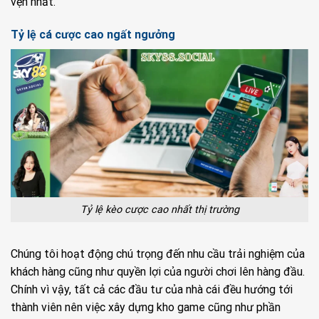
vẹn nhất.
Tỷ lệ cá cược cao ngất ngưởng
Tỷ lệ kèo cược cao nhất thị trường
Chúng tôi hoạt động chú trọng đến nhu cầu trải nghiệm của
khách hàng cũng như quyền lợi của người chơi lên hàng đầu.
Chính vì vậy, tất cả các đầu tư của nhà cái đều hướng tới
thành viên nên việc xây dựng kho game cũng như phần