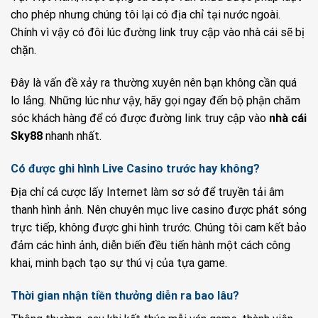
cho phép nhưng chúng tôi
lại có địa chỉ tại nước ngoài.
Chính vì vậy có đôi lúc đường link truy cập vào nhà cái sẽ bị
chặn.
Đây là vấn đề xảy ra thường xuyên nên bạn không cần quá
lo lắng. Những lúc như vậy, hãy gọi ngay đến bộ phận chăm
sóc khách hàng để có được đường link truy cập vào
nhà cái
Sky88
nhanh nhất.
Có được ghi hình Live Casino trước hay không?
Địa chỉ cá cược lấy Internet làm sơ sở để truyền tải âm
thanh hình ảnh. Nên chuyên mục live casino được phát sóng
trực tiếp, không được ghi hình trước. Chúng tôi
cam kết bảo
đảm các hình ảnh, diễn biến đều tiến hành một cách công
khai, minh bạch tạo sự thú vị của tựa game.
Thời gian nhận tiền thưởng diễn ra bao lâu?