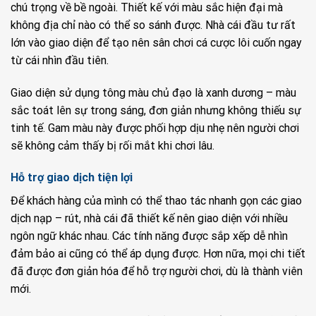
chú trọng về bề ngoài. Thiết kế với màu sắc hiện đại mà
không địa chỉ nào có thể so sánh được. Nhà cái đầu tư rất
lớn vào giao diện để tạo nên sân chơi cá cược lôi cuốn ngay
từ cái nhìn đầu tiên.
Giao diện
sử dụng tông màu chủ đạo là xanh dương – màu
sắc toát lên sự trong sáng, đơn giản nhưng không thiếu sự
tinh tế. Gam màu này được phối hợp dịu nhẹ nên người chơi
sẽ không cảm thấy bị rối mắt khi chơi lâu.
Hỗ trợ giao dịch tiện lợi
Để khách hàng của mình có thể thao tác nhanh gọn các giao
dịch nạp – rút, nhà cái đã thiết kế nên giao diện với nhiều
ngôn ngữ khác nhau. Các tính năng được sắp xếp dễ nhìn
đảm bảo ai cũng có thể áp dụng được. Hơn nữa, mọi chi tiết
đã được đơn giản hóa để hỗ trợ người chơi, dù là thành viên
mới.