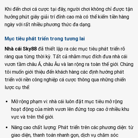
Khi đến chơi cá cược tại đây, người chơi không chỉ được tận
hưởng phút giây giải trí đỉnh cao mà có thể kiếm tiền hàng
ngày với rất nhiều phương thức đa dạng.
Mục tiêu phát triển trong tương lai
Nhà cái Sky88
đã thiết lập ra các mục tiêu phát triển rõ
ràng qua từng thời kỳ. Tất cả nhằm mục đích đưa nhà cái
vươn tầm châu Á, châu Âu và lan rộng ra toàn thế giới. Chúng
tôi muốn giới thiệu đến khách hàng các định hướng phát
triển với nền công nghiệp cá cược thông qua những chiến
lược cụ thể:
Mở rộng phạm vi: nhà cái
luôn đặt mục tiêu mở rộng
hoạt động của mình vươn lên đứng top cao ở nhiều khu
vực và trên thế giới.
Nâng cao chất lượng: Phát triển trên các phương diện: từ
giao diện, thanh toán nhanh gọn, dịch vụ chăm sóc