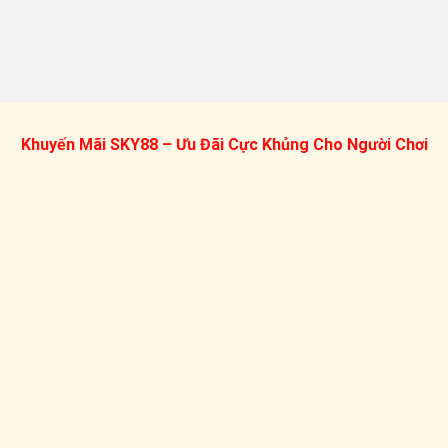
Khuyến Mãi SKY88 – Ưu Đãi Cực Khủng Cho Người Chơi