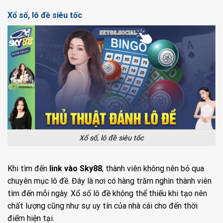
Xổ số, lô đề siêu tốc
Xổ số, lô đề siêu tốc
Khi tìm đến
link vào Sky88
, thành viên không nên bỏ qua
chuyên mục lô đề. Đây là nơi có hàng trăm nghìn thành viên
tìm đến mỗi ngày. Xổ số lô đề không thể thiếu khi tạo nên
chất lượng cũng như sự uy tín của nhà cái cho đến thời
điểm hiện tại.