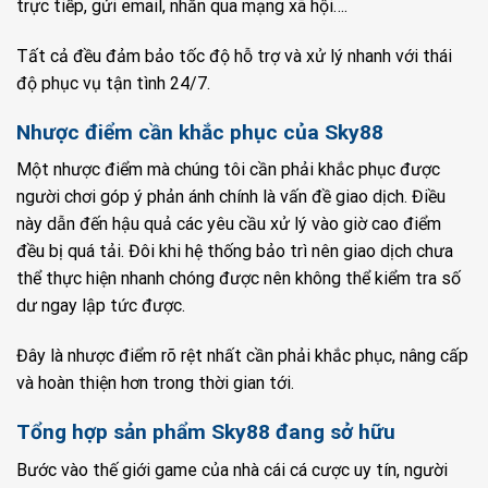
trực tiếp, gửi email, nhắn qua mạng xã hội….
Tất cả đều đảm bảo tốc độ hỗ trợ và xử lý nhanh với thái
độ phục vụ tận tình 24/7.
Nhược điểm cần khắc phục của Sky88
Một nhược điểm mà chúng tôi
cần phải khắc phục được
người chơi góp ý phản ánh chính là vấn đề giao dịch. Điều
này dẫn đến hậu quả các yêu cầu xử lý vào giờ cao điểm
đều bị quá tải. Đôi khi hệ thống bảo trì nên giao dịch chưa
thể thực hiện nhanh chóng được nên không thể kiểm tra số
dư ngay lập tức được.
Đây là nhược điểm rõ rệt nhất cần phải khắc phục, nâng cấp
và hoàn thiện hơn trong thời gian tới.
Tổng hợp sản phẩm Sky88 đang sở hữu
Bước vào thế giới game của nhà cái cá cược
uy tín, người