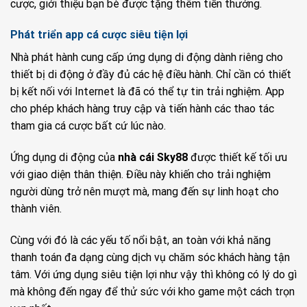
cược, giới thiệu bạn bè được tặng thêm tiền thưởng.
Phát triển app cá cược siêu tiện lợi
Nhà phát hành cung cấp ứng dụng di động dành riêng cho
thiết bị di động ở đầy đủ các hệ điều hành. Chỉ cần có thiết
bị kết nối với Internet là đã có thể tự tin trải nghiệm. App
cho phép khách hàng truy cập và tiến hành các thao tác
tham gia cá cược bất cứ lúc nào.
Ứng dụng di động của
nhà cái Sky88
được thiết kế tối ưu
với giao diện thân thiện. Điều này khiến cho trải nghiệm
người dùng trở nên mượt mà, mang đến sự linh hoạt cho
thành viên.
Cùng với đó là các yếu tố nổi bật, an toàn với khả năng
thanh toán đa dạng cùng dịch vụ chăm sóc khách hàng tận
tâm. Với ứng dụng siêu tiện lợi như vậy thì không có lý do gì
mà không đến ngay để thử sức với kho game một cách trọn