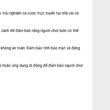
 trải nghiệm cá cược trực tuyến tại nhà cái cá
là cách để đảm bảo rằng người chơi luôn có thể
c không an toàn. Đảm bảo tính bảo mật và đáng
il, hoặc ứng dụng di động để đảm bảo người chơi