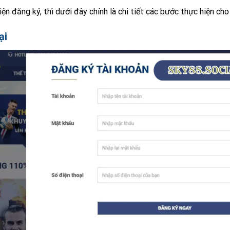
ện đăng ký, thì dưới đây chính là chi tiết các bước thực hiện cho
ại