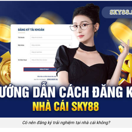
Có nên đăng ký trải nghiệm tại nhà cái không?