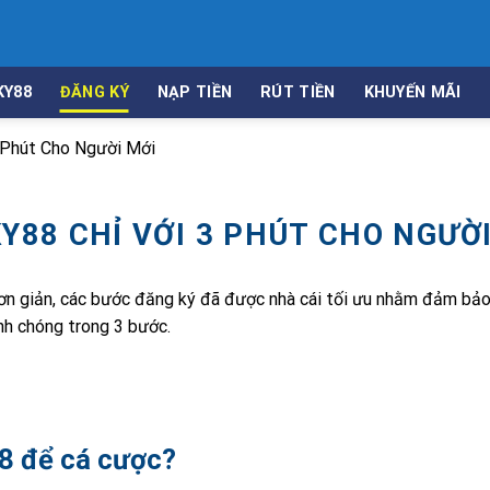
KY88
ĐĂNG KÝ
NẠP TIỀN
RÚT TIỀN
KHUYẾN MÃI
 Phút Cho Người Mới
Y88 CHỈ VỚI 3 PHÚT CHO NGƯỜI
n giản, các bước đăng ký đã được nhà cái tối ưu nhằm đảm bảo t
nh chóng trong 3 bước.
88 để cá cược?