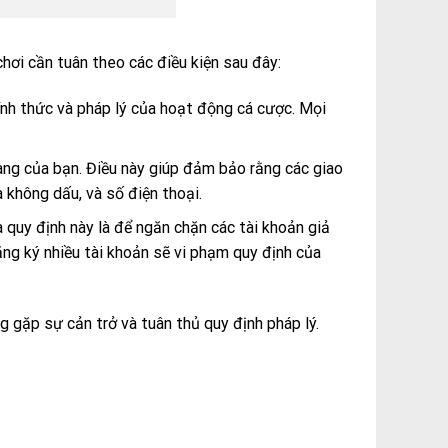
hơi cần tuân theo các điều kiện sau đây:
ính thức và pháp lý của hoạt động cá cược. Mọi
hàng của bạn. Điều này giúp đảm bảo rằng các giao
 không dấu, và số điện thoại.
 quy định này là để ngăn chặn các tài khoản giả
ng ký nhiều tài khoản sẽ vi phạm quy định của
 gặp sự cản trở và tuân thủ quy định pháp lý.