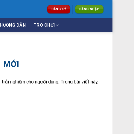
ĐĂNG KÝ
ĐĂNG NHẬP
HƯỚNG DẪN
TRÒ CHƠI
 MỚI
rải nghiệm cho người dùng. Trong bài viết này,