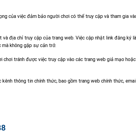
ọng của việc đảm bảo người chơi có thể truy cập và tham gia vào
 và địa chỉ truy cập của trang web. Việc cập nhật link đăng ký 
c mà không gặp sự cản trở.
ời chơi tránh được việc truy cập vào các trang web giả mạo hoặ
.
 kênh thông tin chính thức, bao gồm trang web chính thức, ema
88