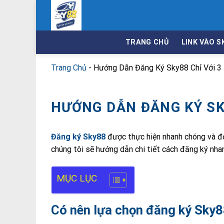
Chuyển
đến
nội
TRANG CHỦ
LINK VÀO S
dung
Trang Chủ
-
Hướng Dẫn Đăng Ký Sky88 Chỉ Với 3
HƯỚNG DẪN ĐĂNG KÝ SK
Đăng ký Sky88
được thực hiện nhanh chóng và đơ
chúng tôi sẽ hướng dẫn chi tiết cách đăng ký nha
MỤC LỤC
Có nên lựa chọn đăng ký Sky