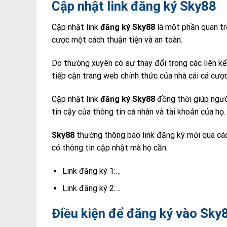
Cập nhật link đăng ký Sky88
Cập nhật link
đăng ký Sky88
là một phần quan tr
cược một cách thuận tiện và an toàn.
Do thường xuyên có sự thay đổi trong các liên kết
tiếp cận trang web chính thức của nhà cái cá cượ
Cập nhật link
đăng ký
Sky88
đồng thời giúp ngư
tin cậy của thông tin cá nhân và tài khoản của họ
Sky88
thường thông báo link đăng ký mới qua các
có thông tin cập nhật mà họ cần.
Link đăng ký 1:…
Link đăng ký 2:…
Điều kiện để đăng ký vào Sky