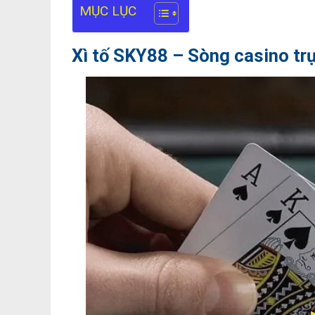
MỤC LỤC
Xì tố SKY88 – Sòng casino tr