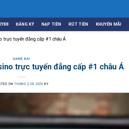
KY88
ĐĂNG KÝ
NẠP TIỀN
RÚT TIỀN
KHUYẾN MÃI
o trực tuyến đẳng cấp #1 châu Á
GAME BÀI
sino trực tuyến đẳng cấp #1 châu Á
STED ON
THÁNG 2 28, 2025
BY