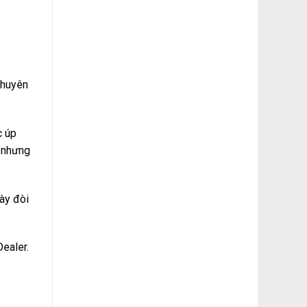
chuyên
c úp
, nhưng
ày đòi
ealer.