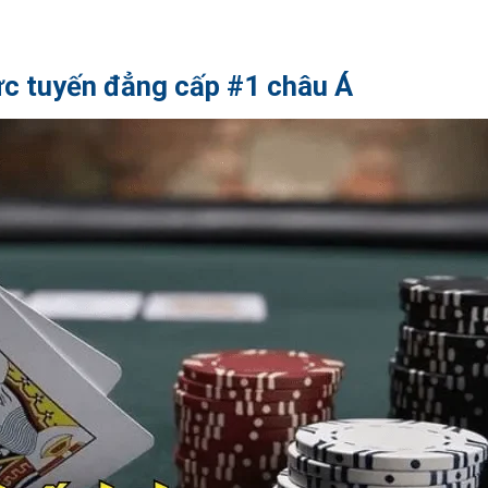
ực tuyến đẳng cấp #1 châu Á