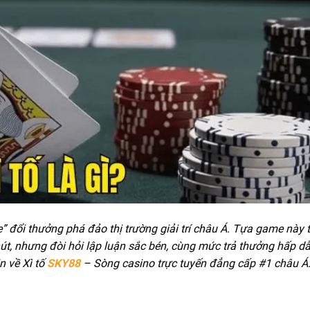
đổi thưởng phá đảo thị trường giải trí châu Á. Tựa game này 
hút, nhưng đòi hỏi lập luận sắc bén, cùng mức trả thưởng hấp dẫ
in về Xì tố
SKY88
– Sòng casino trực tuyến đẳng cấp #1 châu Á