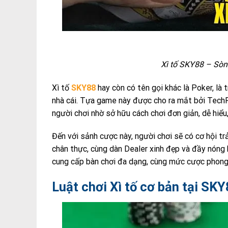
Xì tố SKY88 – Sòn
Xì tố
SKY88
hay còn có tên gọi khác là Poker, là
nhà cái. Tựa game này được cho ra mắt bởi TechPl
người chơi nhờ sở hữu cách chơi đơn giản, dễ hiểu
Đến với sảnh cược này, người chơi sẽ có cơ hội tr
chân thực, cùng dàn Dealer xinh đẹp và đầy nóng 
cung cấp bàn chơi đa dạng, cùng mức cược phong
Luật chơi Xì tố cơ bản tại SK