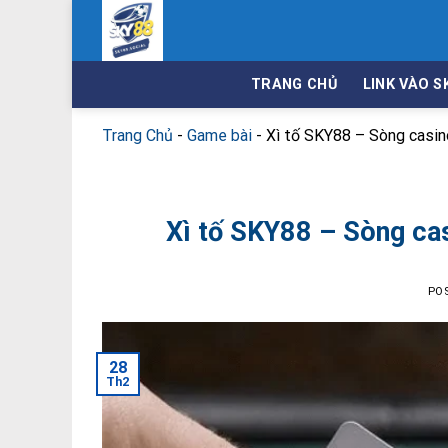
Chuyển
đến
nội
TRANG CHỦ
LINK VÀO S
dung
Trang Chủ
-
Game bài
-
Xì tố SKY88 – Sòng casin
Xì tố SKY88 – Sòng ca
PO
28
Th2