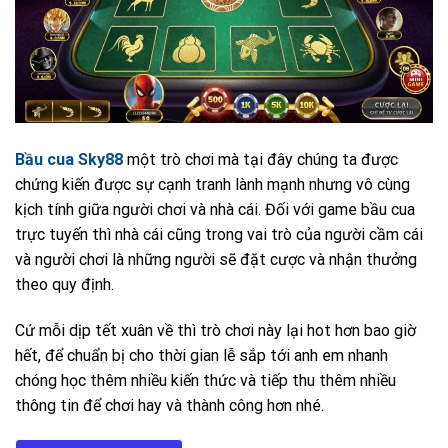
Bầu cua
Sky88
một trò chơi mà tại đây chúng ta được
chứng kiến được sự cạnh tranh lành mạnh nhưng vô cùng
kịch tính giữa người chơi và nhà cái. Đối với game bầu cua
trực tuyến thì nhà cái cũng trong vai trò của người cầm cái
và người chơi là những người sẽ đặt cược và nhận thưởng
theo quy định.
Cứ mỗi dịp tết xuân về thì trò chơi này lại hot hơn bao giờ
hết, để chuẩn bị cho thời gian lễ sắp tới anh em nhanh
chóng học thêm nhiều kiến thức và tiếp thu thêm nhiều
thông tin để chơi hay và thành công hơn nhé.