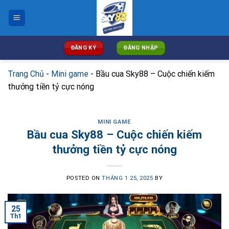
Chuyển
đến
nội
dung
ĐĂNG KÝ
ĐĂNG NHẬP
Trang Chủ
-
Mini game
-
Bầu cua Sky88 – Cuộc chiến kiếm
thưởng tiền tỷ cực nóng
MINI GAME
Bầu cua Sky88 – Cuộc chiến kiếm
thưởng tiền tỷ cực nóng
POSTED ON
THÁNG 1 25, 2025
BY
25
Th1