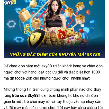
Để chào đón năm mới sky88 tri ân khách hàng và chào đón
người chơi với hàng loạt các ưu đãi và đặc biệt hơn 1000
mã giftcode 20k cho những người chơi nhanh nhất.
Những thông tin trên cũng chứng minh phần nào cho thấy
rằng
Bầu cua Sky88
hoàn toàn không hề khó nó chỉ đơn
giản là một trò chơi may rủi và tùy thuộc vào sự nhạy cảm
và độ may mắn của người chơi. Tết này hãy cùng chúng tôi