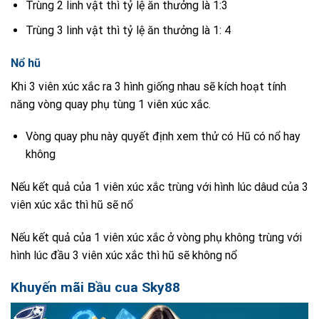
Trùng 2 linh vật thì tỷ lệ ăn thưởng là 1:3
Trùng 3 linh vật thì tỷ lệ ăn thưởng là 1: 4
Nổ hũ
Khi 3 viên xúc xắc ra 3 hình giống nhau sẽ kích hoạt tính
năng vòng quay phụ tùng 1 viên xúc xắc.
Vòng quay phu này quyết định xem thử có Hũ có nổ hay
không
Nếu kết quả của 1 viên xúc xắc trùng với hình lúc dâud của 3
viên xúc xắc thì hũ sẽ nổ
Nếu kết quả của 1 viên xúc xắc ở vòng phụ không trùng với
hình lúc đầu 3 viên xúc xắc thì hũ sẽ không nổ
Khuyến mãi Bầu cua Sky88