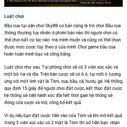
Luật chơi
Bầu cua tại sân chơi Sky88 cơ bản cũng là trò chơi Bầu cua
thông thường tuy nhiên ở phiên bản nào thì người chơi có
thể chơi bất cứ lúc nào mà mình muốn và cũng có thể chọn
được mức cược tùy theo ý của mình. Chơi game bầu cua
hoàn toàn minh bạc và công bằng.
Luật chơi như sau: Tại phòng chơi sẽ có 3 viên xúc xắc và
một bộ tia và dĩa. Trên bàn cược sẽ có 6 ô, tại mỗi ô tương
ứng với một linh vật là Tôm, cua, bầu, cá, hươu, gà. Hệ thống
quy định 15 giây để người chơi đặt cược, kết thúc đặt cược
hệ thống sẽ tiến hành xóc đĩa hết thời gian hệ thống sẽ
đóng cửa cược và mở, công bố kết quả.
Ví dụ nếu bạn đặt cược tiền vào cửa Tôm và khi mở kết quả
trong 3 viên xúc xắc có 2 mặt là Tôm thì số tiền bạn nhận