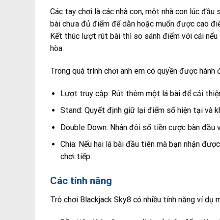
Các tay chơi là các nhà con, một nhà con lúc đầu 
bài chưa đủ điểm để dằn hoặc muốn được cao điểm 
Kết thúc lượt rút bài thì so sánh điểm với cái nếu
hòa.
Trong quá trình chơi anh em có quyền được hành 
Lượt truy cập: Rút thêm một lá bài để cải thiệ
Stand: Quyết định giữ lại điểm số hiện tại và k
Double Down: Nhân đôi số tiền cược bàn đầu v
Chia: Nếu hai lá bài đầu tiên mà bạn nhận được 
chơi tiếp.
Các tính năng
Trò chơi Blackjack Sky8 có nhiều tính năng ví dụ 