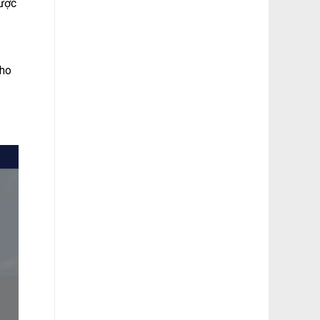
được
cho