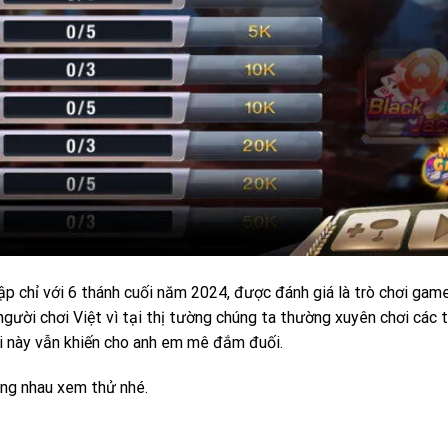
ập chỉ với 6 thánh cuối năm 2024, được đánh giá là trò chơi game
gười chơi Việt vì tại thị tường chúng ta thường xuyên chơi các t
ơi này vẫn khiến cho anh em mê đắm đuối.
cùng nhau xem thử nhé.