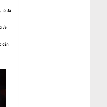
, nó đã
g về
ng dẫn