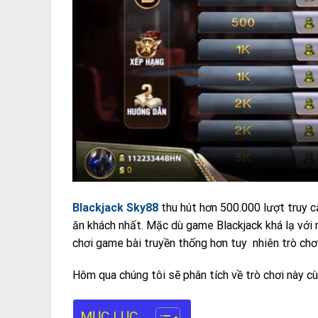
Blackjack
Sky88
thu hút hơn 500.000 lượt truy c
ăn khách nhất. Mặc dù game Blackjack khá lạ với n
chơi game bài truyền thống hơn tuy nhiên trò ch
Hôm qua chúng tôi sẽ phân tích về trò chơi này 
MỤC LỤC