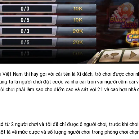
 Việt Nam thì hay gọi với cái tên là Xì dách, trò chơi được chơi n
húng ta là người chơi đặt cược và nhà cái tròn vai người cầm cái v
ười chơi phải làm sao cho điểm cao và sát với 21 và cao hơn nhà c
ó từ 2 người chơi và tối đã chỉ được 6 người chơi, trước khi chơ
 một là về mức cược và số lượng người chơi trong phòng chơi chọ