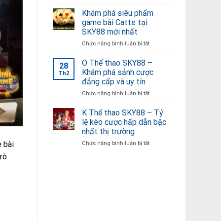
Game
trực
bài
tuyến
Khám phá siêu phẩm
Chắn
đẳng
game bài Catte tại
SKY88
cấp
SKY88 mới nhất
–
#1
ở
Chức năng bình luận bị tắt
Chiến
châu
Khám
thần
Á
phá
game
O Thể thao SKY88 –
28
siêu
cá
Khám phá sảnh cược
Th2
phẩm
cược
đẳng cấp và uy tín
game
hot
ở
Chức năng bình luận bị tắt
bài
hit
O
Catte
2025
Thể
tại
K Thể thao SKY88 – Tỷ
thao
SKY88
lệ kèo cược hấp dẫn bậc
SKY88
mới
nhất thị trường
–
nhất
 bài
ở
Chức năng bình luận bị tắt
Khám
K
phá
rò
Thể
sảnh
thao
cược
SKY88
đẳng
–
cấp
Tỷ
và
lệ
uy
kèo
tín
cược