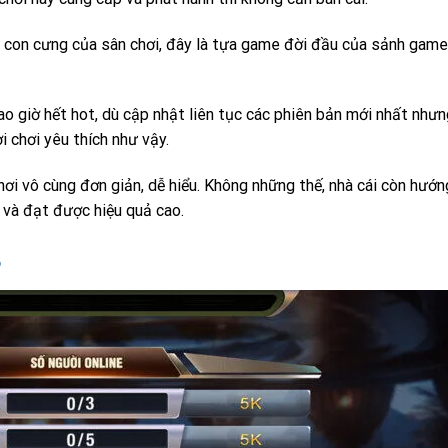
 con cưng của sân chơi, đây là tựa game đời đầu của sảnh game
bao giờ hết hot, dù cập nhật liên tục các phiên bản mới nhất nhưn
 chơi yêu thích như vậy.
hơi vô cùng đơn giản, dễ hiểu. Không những thế, nhà cái còn hướ
m và đạt được hiệu quả cao.
8