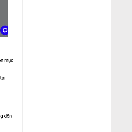
họn mục
tài
ng dồn