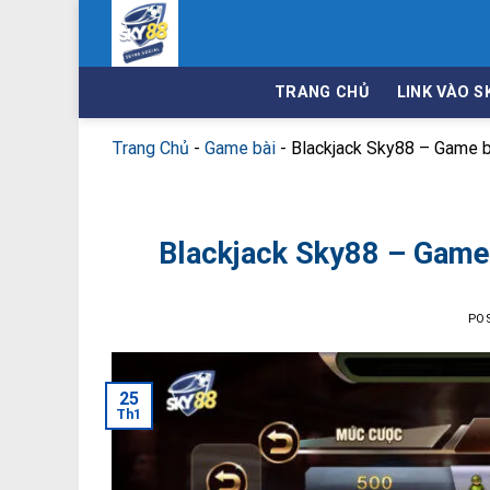
Chuyển
đến
nội
TRANG CHỦ
LINK VÀO S
dung
Trang Chủ
-
Game bài
-
Blackjack Sky88 – Game b
Blackjack Sky88 – Game 
PO
25
Th1