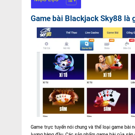
Game bài Blackjack Sky88 là 
Game trực tuyến nói chung và thể loại game bài nó
lượng hàng đầu. Các sản phẩm game bài của sân c