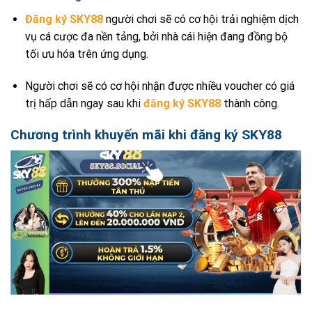
Đăng ký SKY88
người chơi sẽ có cơ hội trải nghiệm dịch
vụ cá cược đa nền tảng, bởi nhà cái hiện đang đồng bộ
tối ưu hóa trên ứng dụng.
Người chơi sẽ có cơ hội nhận được nhiều voucher có giá
trị hấp dẫn ngay sau khi
đăng ký SKY88
thành công.
Chương trình khuyến mãi khi đăng ký SKY88