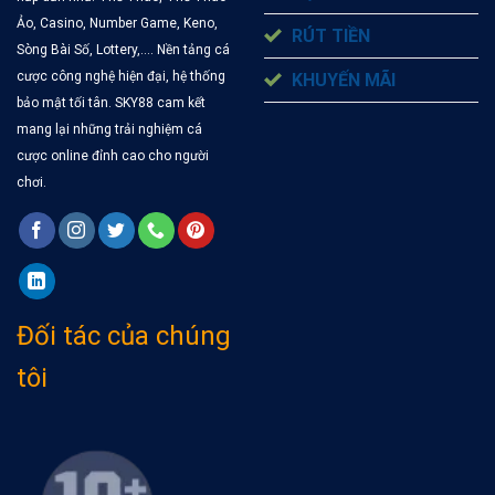
Ảo, Casino, Number Game, Keno,
RÚT TIỀN
Sòng Bài Số, Lottery,.... Nền tảng cá
cược công nghệ hiện đại, hệ thống
KHUYẾN MÃI
bảo mật tối tân. SKY88 cam kết
mang lại những trải nghiệm cá
cược online đỉnh cao cho người
chơi.
Đối tác của chúng
tôi