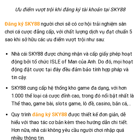
Ưu điểm vượt trội khi đăng ký tài khoản tại SKY88
Đăng ký SKY88
người chơi sẽ có cơ hội trải nghiệm sân
chơi cá cược đẳng cấp, với chất lượng dịch vụ đạt chuẩn 5
sao khi sở hữu các ưu điểm vượt trội như sau:
Nhà cái SKY88 được chứng nhận và cấp giấy phép hoạt
động bởi tổ chức ISLE of Man của Anh. Do đó, mọi hoạt
động đặt cược tại đây đều đảm bảo tính hợp pháp và
tin cậy.
SKY88 cung cấp hệ thống kho game đa dạng, với hơn
1.000 thể loại cá cược đỉnh cao, trong đó nổi bật nhất là
Thể thao, game bài, slots game, lô đề, casino, bắn cá,…
Quy trình
đăng ký SKY88
được thiết kế đơn giản, dễ
hiểu với thao tác cơ bản kèm theo hướng dẫn chi tiết.
Hơn nữa, nhà cái không yêu cầu người chơi nhập quá
nhiều thông tin.