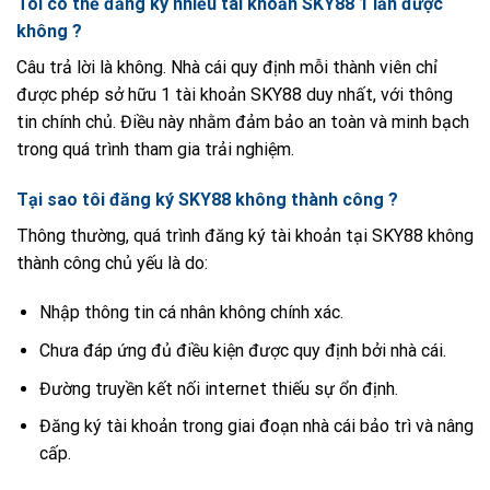
Tôi có thể đăng ký nhiều tài khoản SKY88 1 lần được
không ?
Câu trả lời là không. Nhà cái quy định mỗi thành viên chỉ
được phép sở hữu 1 tài khoản SKY88 duy nhất, với thông
tin chính chủ. Điều này nhằm đảm bảo an toàn và minh bạch
trong quá trình tham gia trải nghiệm.
Tại sao tôi đăng ký SKY88 không thành công ?
Thông thường, quá trình đăng ký tài khoản tại SKY88 không
thành công chủ yếu là do:
Nhập thông tin cá nhân không chính xác.
Chưa đáp ứng đủ điều kiện được quy định bởi nhà cái.
Đường truyền kết nối internet thiếu sự ổn định.
Đăng ký tài khoản trong giai đoạn nhà cái bảo trì và nâng
cấp.