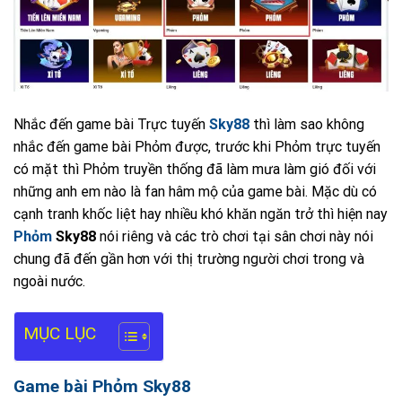
Nhắc đến game bài Trực tuyến
Sky88
thì làm sao không
nhắc đến game bài Phỏm được, trước khi Phỏm trực tuyến
có mặt thì Phỏm truyền thống đã làm mưa làm gió đối với
những anh em nào là fan hâm mộ của game bài.
Mặc dù có
cạnh tranh khốc liệt hay nhiều khó khăn ngăn trở thì hiện nay
Phỏm
Sky88
nói riêng và các trò chơi tại sân chơi này nói
chung đã đến gần hơn với thị trường người chơi trong và
ngoài nước.
MỤC LỤC
Game bài Phỏm Sky88