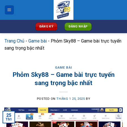
Chuyển
đến
nội
dung
ĐĂNG KÝ
ĐĂNG NHẬP
Trang Chủ
-
Game bài
-
Phỏm Sky88 – Game bài trực tuyến
sang trọng bậc nhất
GAME BÀI
Phỏm Sky88 – Game bài trực tuyến
sang trọng bậc nhất
POSTED ON
THÁNG 1 25, 2025
BY
25
Th1