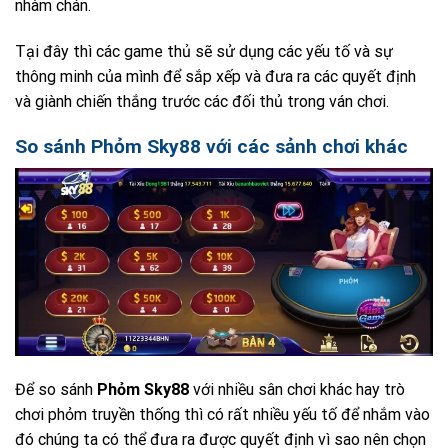
nhàm chán.
Tại đây thì các game thủ sẽ sử dụng các yếu tố và sự
thông minh của mình để sắp xếp và đưa ra các quyết định
và giành chiến thắng trước các đối thủ trong ván chơi.
So sánh Phỏm Sky88 với các sảnh chơi khác
Để so sánh
Phỏm Sky88
với nhiều sân chơi khác hay trò
chơi phỏm truyền thống thì có rất nhiều yếu tố để nhắm vào
đó chúng ta có thể đưa ra được quyết định vì sao nên chọn