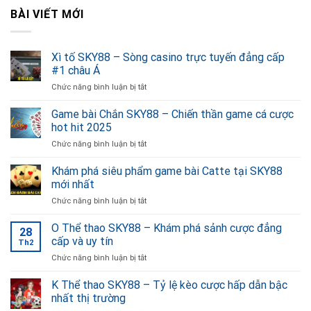
BÀI VIẾT MỚI
Xì tố SKY88 – Sòng casino trực tuyến đẳng cấp
#1 châu Á
ở
Chức năng bình luận bị tắt
Xì
tố
Game bài Chắn SKY88 – Chiến thần game cá cược
SKY88
hot hit 2025
–
ở
Chức năng bình luận bị tắt
Sòng
Game
casino
bài
Khám phá siêu phẩm game bài Catte tại SKY88
trực
Chắn
tuyến
mới nhất
SKY88
đẳng
ở
Chức năng bình luận bị tắt
–
cấp
Khám
Chiến
#1
phá
O Thể thao SKY88 – Khám phá sảnh cược đẳng
thần
châu
28
siêu
game
cấp và uy tín
Á
Th2
phẩm
cá
ở
Chức năng bình luận bị tắt
game
cược
O
bài
hot
Thể
K Thể thao SKY88 – Tỷ lệ kèo cược hấp dẫn bậc
Catte
hit
thao
tại
nhất thị trường
2025
SKY88
SKY88