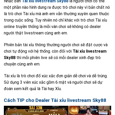
Nhắc đến
Tài xỉu livestream Sky88
là người chơi có thể
một phần nào hình dung ra được trò chơi này vì bản chất nó
là trò chơi Tài xỉu mà anh em vẫn thường xuyên quen thuộc
trong cuộc sống. Tuy nhiên nó chỉ khác với trò chơi Tài xỉu
online truyền thống là mỗi ván chơi sẽ không có dealer
người thật livestream cùng anh em.
Phiên bản tài xỉu thông thường người chơi sẽ đặt cược và
chơi tự động với hệ thống. còn đối với
Tài xỉu livestream
Sky88
thì mỗi phiên live sẽ có mỗi dealer xinh đẹp trò
chuyện cùng anh em.
Tài xỉu là trò chơi đổ xúc xắc đơn giản dễ chơi và dễ trúng.
Sử dụng 3 viên xúc xắc gồm 6 mặt và người chơi sẽ dự
đoán xem kết quả là Tài hay Xỉu.
Cách TIP cho Dealer Tài xỉu livestream Sky88