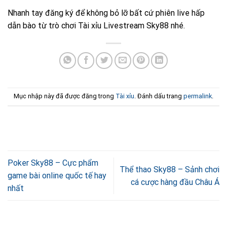
Nhanh tay đăng ký để không bỏ lỡ bất cứ phiên live hấp
dẫn bào từ trò chơi Tài xỉu Livestream Sky88 nhé.
Mục nhập này đã được đăng trong
Tài xỉu
. Đánh dấu trang
permalink
.
Poker Sky88 – Cực phẩm
Thể thao Sky88 – Sảnh chơi
game bài online quốc tế hay
cá cược hàng đầu Châu Á
nhất