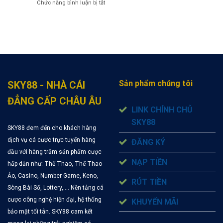
ở
Chức năng bình luận bị tắt
–
mới
K
Khám
nhất
Thể
phá
thao
sảnh
SKY88
cược
–
đẳng
Tỷ
cấp
lệ
và
kèo
uy
cược
tín
Sản phẩm chúng tôi
SKY88 - NHÀ CÁI
hấp
dẫn
ĐẲNG CẤP CHÂU ÂU
bậc
LINK CHÍNH CHỦ
nhất
SKY88
thị
SKY88 đem đến cho khách hàng
trường
dịch vụ cá cược trực tuyến hàng
ĐĂNG KÝ
đầu với hàng trăm sản phẩm cược
NẠP TIỀN
hấp dẫn như: Thể Thao, Thể Thao
Ảo, Casino, Number Game, Keno,
RÚT TIỀN
Sòng Bài Số, Lottery,.... Nền tảng cá
cược công nghệ hiện đại, hệ thống
KHUYẾN MÃI
bảo mật tối tân. SKY88 cam kết