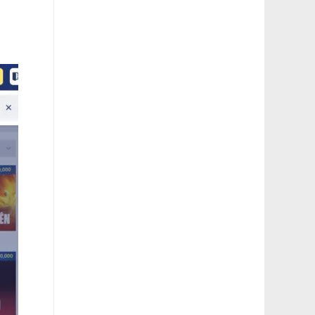
hấp
dẫn
bậc
nhất
thị
trường