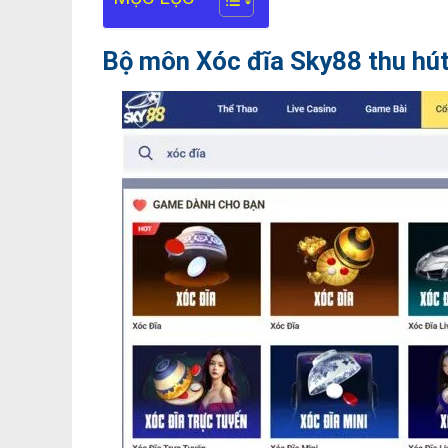
Bộ môn Xóc đĩa Sky88 thu hút