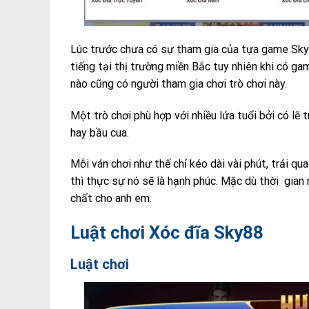
Lúc trước chưa có sự tham gia của tựa game Sky88
tiếng tại thị trường miền Bắc tuy nhiên khi có ga
nào cũng có người tham gia chơi trò chơi này.
Một trò chơi phù hợp với nhiều lứa tuổi bởi có lẽ 
hay bầu cua.
Mỗi ván chơi như thế chỉ kéo dài vài phút, trải 
thì thực sự nó sẽ là hạnh phúc. Mặc dù thời gian 
chất cho anh em.
Luật chơi Xóc đĩa Sky88
Luật chơi