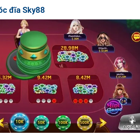
óc đĩa Sky88