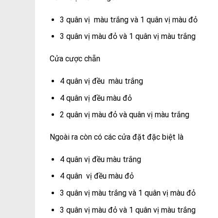
3 quân vị màu trắng và 1 quân vị màu đỏ
3 quân vị màu đỏ và 1 quân vị màu trắng
Cửa cược chẵn
4 quân vị đều màu trắng
4 quân vị đều màu đỏ
2 quân vị màu đỏ và quân vị màu trắng
Ngoài ra còn có các cửa đặt đặc biệt là
4 quân vị đều màu trắng
4 quân vị đều màu đỏ
3 quân vị màu trắng và 1 quân vị màu đỏ
3 quân vị màu đỏ và 1 quân vị màu trắng