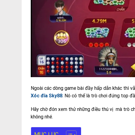
Ngoài các dòng game bài đầy hấp dẫn khác thì vẫ
Xóc đĩa
Sky88
. Nó có thể là trò chơi đứng top 
Hãy chờ đón xem thử những điều thú vị mà trò ch
không nhé.
MỤC LỤC