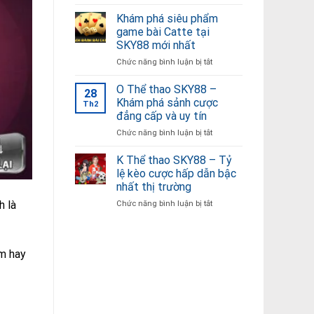
Game
trực
bài
tuyến
Khám phá siêu phẩm
Chắn
đẳng
game bài Catte tại
SKY88
cấp
SKY88 mới nhất
–
#1
ở
Chức năng bình luận bị tắt
Chiến
châu
Khám
thần
Á
phá
game
O Thể thao SKY88 –
28
siêu
cá
Khám phá sảnh cược
Th2
phẩm
cược
đẳng cấp và uy tín
game
hot
ở
Chức năng bình luận bị tắt
bài
hit
O
Catte
2025
Thể
tại
K Thể thao SKY88 – Tỷ
thao
SKY88
lệ kèo cược hấp dẫn bậc
SKY88
mới
nhất thị trường
–
nhất
h là
ở
Chức năng bình luận bị tắt
Khám
K
phá
Thể
sảnh
thao
cược
SKY88
đẳng
ăm hay
–
cấp
Tỷ
và
lệ
uy
kèo
tín
cược