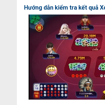
Hướng dẫn kiểm tra kết quả X