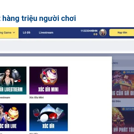
 hàng triệu người chơi