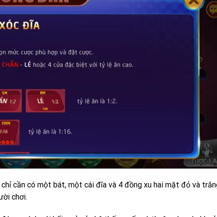
 chỉ cần có một bát, một cái đĩa và 4 đồng xu hai mặt đỏ và trắng
ời chơi.