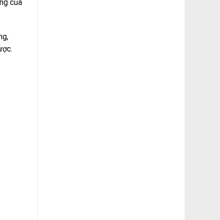
ảng của
ng,
ược.